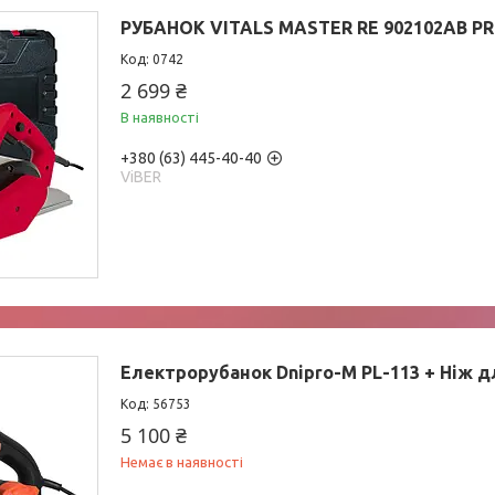
РУБАНОК VITALS MASTER RE 902102AB P
0742
2 699 ₴
В наявності
+380 (63) 445-40-40
ViBER
Електрорубанок Dnipro-M PL-113 + Ніж д
56753
5 100 ₴
Немає в наявності