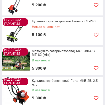
5 200
₴
HLZ 2 ГОДА
Культиватор електричний Foresta СЕ-240
ГАРАНТИИ
Немає в наявності
5 100
₴
HLZ 2 ГОДА
Мотокультиватор(мотосапа) МОГИЛЬОВ
ГАРАНТИИ
МТ-62 (міні)
В наявності
5 300
₴
HLZ 2 ГОДА
Культиватор бензиновий Forte МКБ-25, 2,5
ГАРАНТИИ
л. с
В наявності
5 300
₴