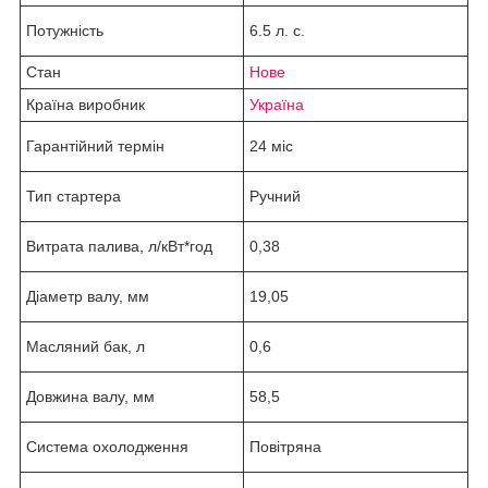
Потужність
6.5 л. с.
Стан
Нове
Країна виробник
Україна
Гарантійний термін
24 міс
Тип стартера
Ручний
Витрата палива, л/кВт*год
0,38
Діаметр валу, мм
19,05
Масляний бак, л
0,6
Довжина валу, мм
58,5
Система охолодження
Повітряна