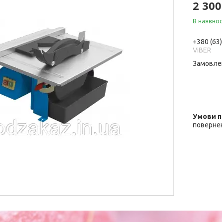
2 300
В наявнос
+380 (63
ViBER
Замовле
повернен