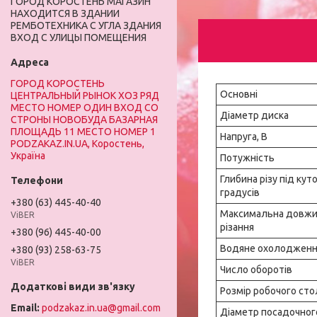
ГОРОД КОРОСТЕНЬ МАГАЗИН
НАХОДИТСЯ В ЗДАНИИ
РЕМБОТЕХНИКА С УГЛА ЗДАНИЯ
ВХОД С УЛИЦЫ ПОМЕЩЕНИЯ
ГОРОД КОРОСТЕНЬ
Основні
ЦЕНТРАЛЬНЫЙ РЫНОК ХОЗ РЯД
МЕСТО НОМЕР ОДИН ВХОД СО
Діаметр диска
СТРОНЫ НОВОБУДА БАЗАРНАЯ
ПЛОЩАДЬ 11 МЕСТО НОМЕР 1
Напруга, В
PODZAKAZ.IN.UA, Коростень,
Україна
Потужність
Глибина різу під кут
градусів
+380 (63) 445-40-40
Максимальна довжи
ViBER
різання
+380 (96) 445-40-00
Водяне охолодженн
+380 (93) 258-63-75
ViBER
Число оборотів
Розмір робочого сто
podzakaz.in.ua@gmail.com
Діаметр посадочног