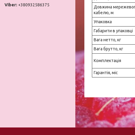
+380932586375
Довжина мережево
кабелю, м
Упаковка
Габарити в упаковці
Вага нетто, кг
Вага брутто, кг
Комплектація
Гарантія, міс