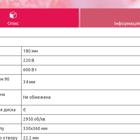
Опис
Інформація
180 мм
220 В
600 Вт
ом 90
34 мм
на
Не обмежена
я диска
Є
2950 об/хв
лу
330x360 мм
о отвору
22.2 мм