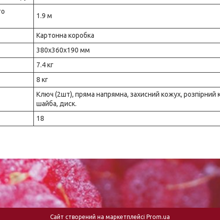
го
1.9 м
Картонна коробка
380x360x190 мм
7.4 кг
8 кг
Ключ (2шт), пряма напрямна, захисний кожух, розпірний 
шайба, диск.
18
Сайт створений на маркетплейсі
Prom.ua