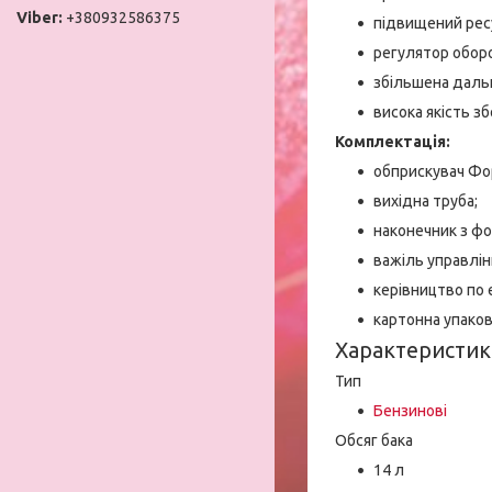
+380932586375
підвищений рес
регулятор оборо
збільшена даль
висока якість зб
Комплектація:
обприскувач Фо
вихідна труба;
наконечник з ф
важіль управлін
керівництво по 
картонна упаков
Характеристик
Тип
Бензинові
Обсяг бака
14 л