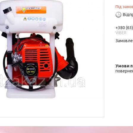
Під замо
Відп
+380 (63
ViBER
Замовле
повернен