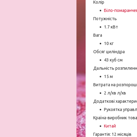
Колір
Біло-помаранче
Потужність
1.7 кВт
Вага
10 кг
Обсяг циліндра
43 куб см
Дальність розпилен
15 м
Витрата на розпорош
2 л/хв л/хв
Додаткові характери
Рукоятка управл
Країна-виробник тов
Китай
Гарантія: 12 місяців