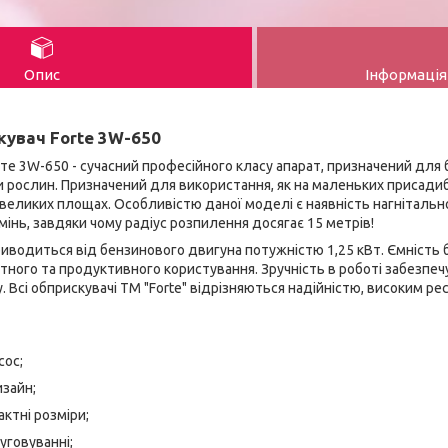
Опис
Інформація
увач Forte 3W-650
е 3W-650 - сучасний професійного класу апарат, призначений для 
и рослин. Призначений для використання, як на маленьких присадибн
 великих площах. Особливістю даної моделі є наявність нагнітальн
інь, завдяки чому радіус розпилення досягає 15 метрів!
риводиться від бензинового двигуна потужністю 1,25 кВт. Ємність б
ного та продуктивного користування. Зручність в роботі забезпе
. Всі обприскувачі ТМ "Forte" відрізняються надійністю, високим ре
сос;
зайн;
актні розміри;
уговуванні;