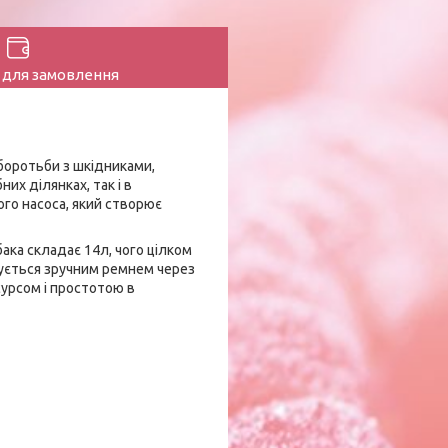
 для замовлення
боротьби з шкідниками,
их ділянках, так і в
ого насоса, який створює
ака складає 14л, чого цілком
чується зручним ремнем через
сурсом і простотою в