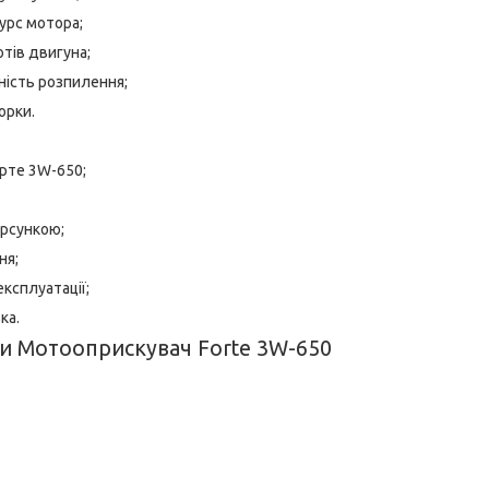
урс мотора;
тів двигуна;
ність розпилення;
орки.
рте 3W-650;
орсункою;
ня;
експлуатації;
ка.
и Мотооприскувач Forte 3W-650