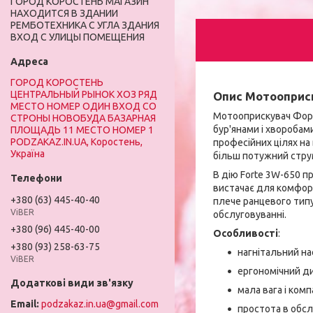
ГОРОД КОРОСТЕНЬ МАГАЗИН
НАХОДИТСЯ В ЗДАНИИ
РЕМБОТЕХНИКА С УГЛА ЗДАНИЯ
ВХОД С УЛИЦЫ ПОМЕЩЕНИЯ
ГОРОД КОРОСТЕНЬ
ЦЕНТРАЛЬНЫЙ РЫНОК ХОЗ РЯД
Опис Мотооприск
МЕСТО НОМЕР ОДИН ВХОД СО
Мотооприскувач Форт
СТРОНЫ НОВОБУДА БАЗАРНАЯ
бур'янами і хворобам
ПЛОЩАДЬ 11 МЕСТО НОМЕР 1
PODZAKAZ.IN.UA, Коростень,
професійних цілях на
Україна
більш потужний струм
В дію Forte 3W-650 п
вистачає для комфорт
+380 (63) 445-40-40
плече ранцевого типу
ViBER
обслуговуванні.
+380 (96) 445-40-00
Особливості
:
+380 (93) 258-63-75
нагнітальний на
ViBER
ергономічний ди
мала вага і комп
podzakaz.in.ua@gmail.com
простота в обсл