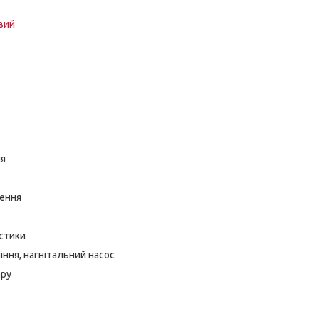
вий
ня
ення
стики
іння, нагнітальний насос
ару