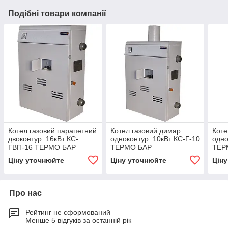
Подібні товари компанії
Котел газовий парапетний
Котел газовий димар
Коте
двоконтур. 16кВт КС-
одноконтур. 10кВт КС-Г-10
одно
ГВП-16 ТЕРМО БАР
ТЕРМО БАР
ТЕР
Ціну уточнюйте
Ціну уточнюйте
Цін
Про нас
Рейтинг не сформований
Менше 5 відгуків за останній рік