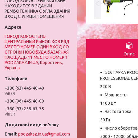
ГОРОД КОРОСТЕНЬ МАГАЗИН
НАХОДИТСЯ В ЗДАНИИ
РЕМБОТЕХНИКА С УГЛА ЗДАНИЯ
ВХОД С УЛИЦЫ ПОМЕЩЕНИЯ
ГОРОД КОРОСТЕНЬ
ЦЕНТРАЛЬНЫЙ РЫНОК ХОЗ РЯД
МЕСТО НОМЕР ОДИН ВХОД СО
СТРОНЫ НОВОБУДА БАЗАРНАЯ
Опис
ПЛОЩАДЬ 11 МЕСТО НОМЕР 1
PODZAKAZ.IN.UA, Коростень,
Україна
БОЛГАРКА PROC
PROFESSIONAL СЕ
220 В
+380 (63) 445-40-40
ViBER
Мощность
+380 (96) 445-40-00
1100 Вт
+380 (93) 258-63-75
Частота тока
ViBER
50 Гц
Число оборотов
podzakaz.in.ua@gmail.com
5000 - 12000 об/м