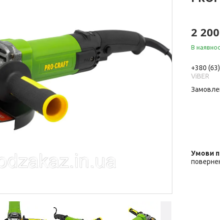
2 200
В наявнос
+380 (63
ViBER
Замовле
повернен