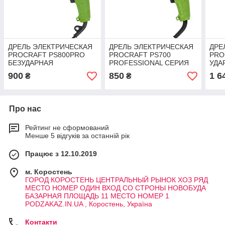
ДРЕЛЬ ЭЛЕКТРИЧЕСКАЯ
ДРЕЛЬ ЭЛЕКТРИЧЕСКАЯ
ДРЕ
PROCRAFT PS800PRO
PROCRAFT PS700
PRO
БЕЗУДАРНАЯ
PROFESSIONAL СЕРИЯ
УДА
PROFESSIONAL СЕРИЯ
PODZAKAZ.IN.UA
СЕР
900
850
1 6
₴
₴
PODZAKAZ.IN.UA
Про нас
Рейтинг не сформований
Менше 5 відгуків за останній рік
Працює з 12.10.2019
м. Коростень
ГОРОД КОРОСТЕНЬ ЦЕНТРАЛЬНЫЙ РЫНОК ХОЗ РЯД
МЕСТО НОМЕР ОДИН ВХОД СО СТРОНЫ НОВОБУДА
БАЗАРНАЯ ПЛОЩАДЬ 11 МЕСТО НОМЕР 1
PODZAKAZ.IN.UA , Коростень, Україна
Контакти