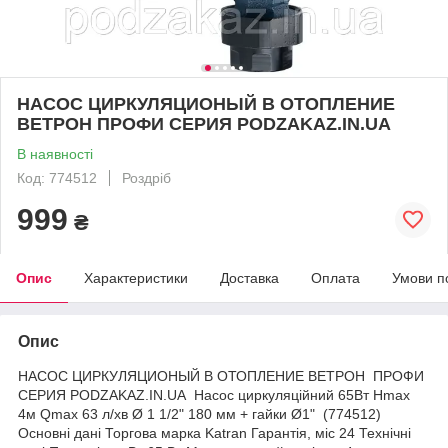
НАСОС ЦИРКУЛЯЦИОНЫЙ В ОТОПЛЕНИЕ
ВЕТРОН ПРОФИ СЕРИЯ PODZAKAZ.IN.UA
В наявності
Код: 774512
Роздріб
999
₴
Опис
Характеристики
Доставка
Оплата
Умови п
Опис
НАСОС ЦИРКУЛЯЦИОНЫЙ В ОТОПЛЕНИЕ ВЕТРОН ПРОФИ
СЕРИЯ PODZAKAZ.IN.UA Насос циркуляційний 65Вт Hmax
4м Qmax 63 л/хв Ø 1 1/2" 180 мм + гайки Ø1" (774512)
Основні дані Торгова марка Katran Гарантія, міс 24 Технічні