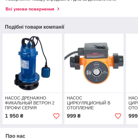
Всі умови повернення
Подібні товари компанії
НАСОС ДРЕНАЖНО
НАСОС
НАС
ФИКАЛЬНЫЙ ВЕТРОН 2
ЦИРКУЛЯЦИОНЫЙ В
ЦИР
ПРОФИ СЕРИЯ
ОТОПЛЕНИЕ
ОТО
PODZAKAZ.IN.UA
ПОВЕРКРАФТ ПРОФИ
ПРО
1 950
999
999
₴
₴
СЕРИЯ PODZAKAZ.IN.UA
POD
Про нас