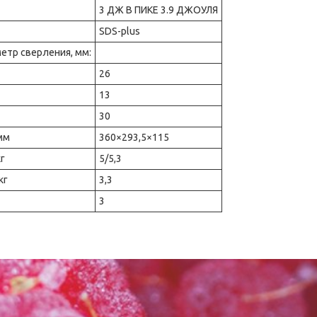
3 ДЖ В ПИКЕ 3.9 ДЖОУЛЯ
SDS-plus
тр сверления, мм:
26
13
30
мм
360×293,5×115
кг
5/5,3
кг
3,3
3