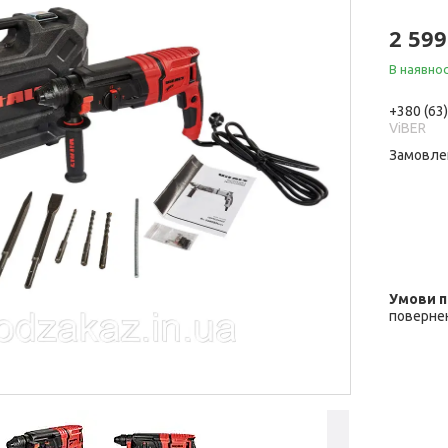
2 599
В наявнос
+380 (63
ViBER
Замовле
повернен