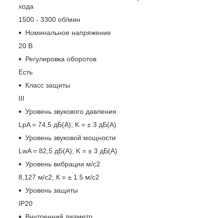
хода
1500 - 3300 об/мин
Номинальное напряжение
20 В
Регулировка оборотов
Есть
Класс защиты
III
Уровень звукового давления
LpA = 74,5 дБ(А); K = ± 3 дБ(А)
Уровень звуковой мощности
LwA = 82,5 дБ(А); K = ± 3 дБ(А)
Уровень вибрации м/с2
8,127 м/с2; К = ± 1.5 м/с2
Уровень защиты
IP20
Внутренний диаметр