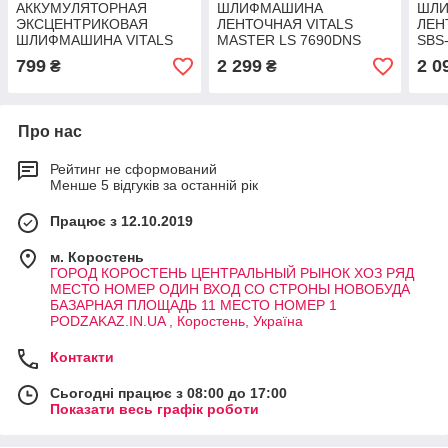
АККУМУЛЯТОРНАЯ
ШЛИФМАШИНА
ШЛ
ЭКСЦЕНТРИКОВАЯ
ЛЕНТОЧНАЯ VITALS
ЛЕН
ШЛИФМАШИНА VITALS
MASTER LS 7690DNS
SBS
MASTER AVS 1814P
PROFESSIONAL СЕРИЯ
СЕР
799
2 299
2 0
₴
₴
SMARTLINE
PODZAKAZ.IN.UA
PROFESSIONAL СЕРИЯ
PODZAKAZ.IN.UA
Про нас
Рейтинг не сформований
Менше 5 відгуків за останній рік
Працює з 12.10.2019
м. Коростень
ГОРОД КОРОСТЕНЬ ЦЕНТРАЛЬНЫЙ РЫНОК ХОЗ РЯД
МЕСТО НОМЕР ОДИН ВХОД СО СТРОНЫ НОВОБУДА
БАЗАРНАЯ ПЛОЩАДЬ 11 МЕСТО НОМЕР 1
PODZAKAZ.IN.UA , Коростень, Україна
Контакти
Сьогодні працює з 08:00 до 17:00
Показати весь графік роботи