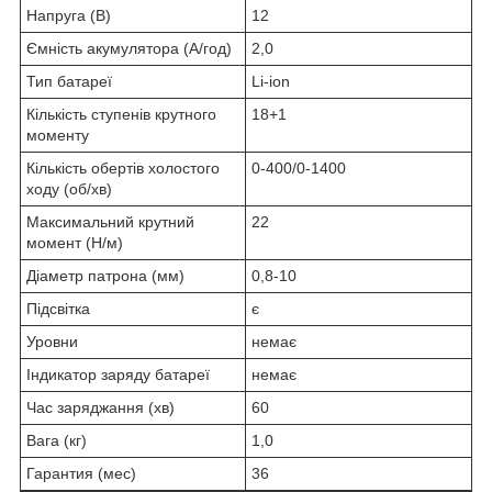
Напруга (В)
12
Ємність акумулятора (А/год)
2,0
Тип батареї
Li-ion
Кількість ступенів крутного
18+1
моменту
Кількість обертів холостого
0-400/0-1400
ходу (об/хв)
Максимальний крутний
22
момент (Н/м)
Діаметр патрона (мм)
0,8-10
Підсвітка
є
Уровни
немає
Індикатор заряду батареї
немає
Час заряджання (хв)
60
Вага (кг)
1,0
Гарантия (мес)
36