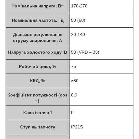
Номінальна напруга, В~
170-270
Номінальна частота, Гц
50 (60)
Діапазон регулювання
20-140
струму зварювання, А
Напруга холостого ходу, В
50 (VRD – 35)
Робочий цикл, %
75
ККД, %
≥80
Коефіцієнт потужності (cos
0,9
↑)
Клас ізоляції
F
Ступінь захисту
IP21S