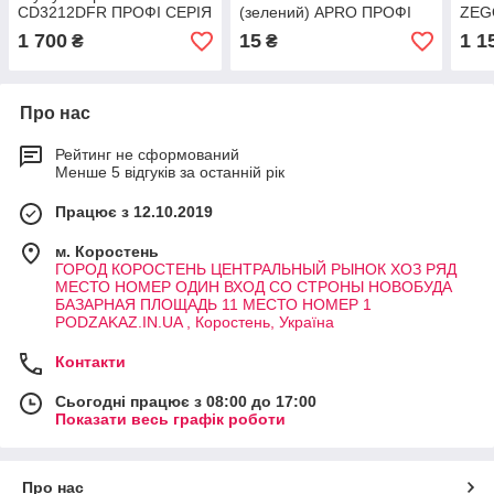
CD3212DFR ПРОФІ СЕРІЯ
(зелений) APRO ПРОФІ
ZEG
2 АМПЕР ЧАСА
СЕРІЯ ДИСКА
PRO
1 700
15
1 1
₴
₴
POD
Про нас
Рейтинг не сформований
Менше 5 відгуків за останній рік
Працює з 12.10.2019
м. Коростень
ГОРОД КОРОСТЕНЬ ЦЕНТРАЛЬНЫЙ РЫНОК ХОЗ РЯД
МЕСТО НОМЕР ОДИН ВХОД СО СТРОНЫ НОВОБУДА
БАЗАРНАЯ ПЛОЩАДЬ 11 МЕСТО НОМЕР 1
PODZAKAZ.IN.UA , Коростень, Україна
Контакти
Сьогодні працює з 08:00 до 17:00
Показати весь графік роботи
Про нас