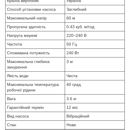
Країна виробник
Україна
Способ установки насоса
Заглибний
Максимальний напір
60 м
Пропускна здатність
0.43 куб. м/год
Напруга мережі
220~240 В
Частота
50 Гц
Споживана потужність
240 Вт
Максимальна глибина
3 м
занурення
Якість води
Чиста
Максимальна температура
40 град.
робочої рідини
Вага
3.6 кг
Гарантійний термін
12 міс
Вид насоса
Вібраційний
Стан
Нове