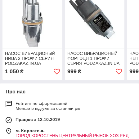
НАСОС ВИБРАЦИОНЫЙ
НАСОС ВИБРАЦИОНЫЙ
НАС
НИВА 2 ПРОФИ СЕРИЯ
ФОРТЭЦЯ 1 ПРОФИ
НЕП
PODZAKAZ.IN.UA
СЕРИЯ PODZAKAZ.IN.UA
POD
1 050
999
999
₴
₴
Про нас
Рейтинг не сформований
Менше 5 відгуків за останній рік
Працює з 12.10.2019
м. Коростень
ГОРОД КОРОСТЕНЬ ЦЕНТРАЛЬНЫЙ РЫНОК ХОЗ РЯД