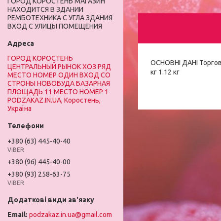
ГОРОД КОРОСТЕНЬ МАГАЗИН
НАХОДИТСЯ В ЗДАНИИ
РЕМБОТЕХНИКА С УГЛА ЗДАНИЯ
ВХОД С УЛИЦЫ ПОМЕЩЕНИЯ
ГОРОД КОРОСТЕНЬ
ОСНОВНІ ДАНІ Торгов
ЦЕНТРАЛЬНЫЙ РЫНОК ХОЗ РЯД
кг 1.12 кг
МЕСТО НОМЕР ОДИН ВХОД СО
СТРОНЫ НОВОБУДА БАЗАРНАЯ
ПЛОЩАДЬ 11 МЕСТО НОМЕР 1
PODZAKAZ.IN.UA, Коростень,
Україна
+380 (63) 445-40-40
ViBER
+380 (96) 445-40-00
+380 (93) 258-63-75
ViBER
podzakaz.in.ua@gmail.com