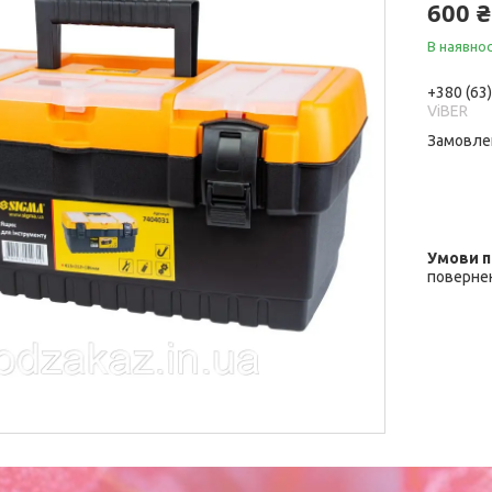
600 ₴
В наявнос
+380 (63
ViBER
Замовле
повернен