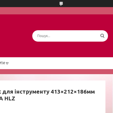
УГИ
 для інструменту 413×212×186мм
A HLZ