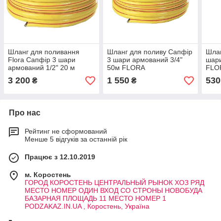
Шланг для поливання
Шланг для поливу Сапфір
Шлан
Flora Сапфір 3 шари
3 шари армований 3/4"
шари
армований 1/2" 20 м
50м FLORA
FLO
PODZAKAZ.IN.UA
PODZAKAZ.IN.UA
3 200
1 550
530
₴
₴
Про нас
Рейтинг не сформований
Менше 5 відгуків за останній рік
Працює з 12.10.2019
м. Коростень
ГОРОД КОРОСТЕНЬ ЦЕНТРАЛЬНЫЙ РЫНОК ХОЗ РЯД
МЕСТО НОМЕР ОДИН ВХОД СО СТРОНЫ НОВОБУДА
БАЗАРНАЯ ПЛОЩАДЬ 11 МЕСТО НОМЕР 1
PODZAKAZ.IN.UA , Коростень, Україна