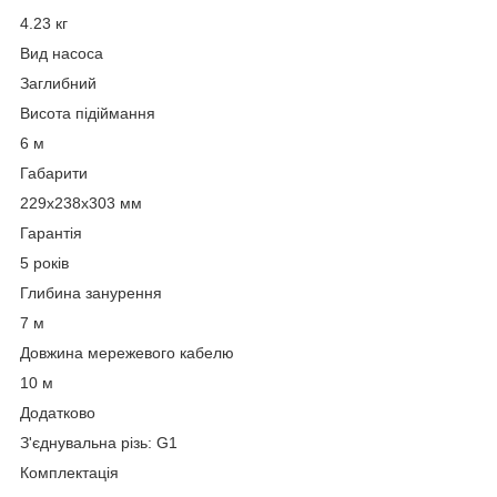
4.23 кг
Вид насоса
Заглибний
Висота підіймання
6 м
Габарити
229х238х303 мм
Гарантія
5 років
Глибина занурення
7 м
Довжина мережевого кабелю
10 м
Додатково
З'єднувальна різь: G1
Комплектація