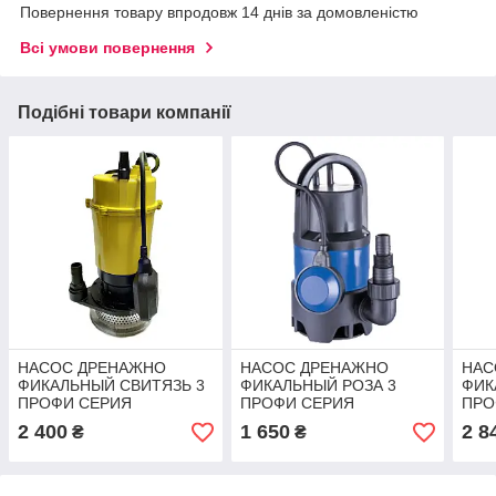
Повернення товару впродовж 14 днів за домовленістю
Всі умови повернення
Подібні товари компанії
НАСОС ДРЕНАЖНО
НАСОС ДРЕНАЖНО
НАС
ФИКАЛЬНЫЙ СВИТЯЗЬ 3
ФИКАЛЬНЫЙ РОЗА 3
ФИК
ПРОФИ СЕРИЯ
ПРОФИ СЕРИЯ
ПРО
PODZAKAZ.IN.UA
PODZAKAZ.IN.UA
POD
2 400
1 650
2 8
₴
₴