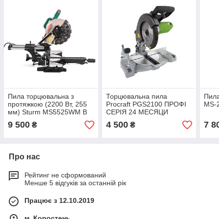
Пила торцювальна з
Торцювальна пила
Пила
протяжкою (2200 Вт, 255
Procraft PGS2100 ПРОФІ
MS-
мм) Sturm MS5525WM В
СЕРІЯ 24 МЕСЯЦИ
НАЯВНОСТІ П'ЯТНИЦЯ
ГАРАНТІ HLZ
9 500
4 500
7 8
₴
₴
ПРИВІЗ ПІД
ЗАМОВЛЕННЯ
Про нас
Рейтинг не сформований
Менше 5 відгуків за останній рік
Працює з 12.10.2019
м. Коростень