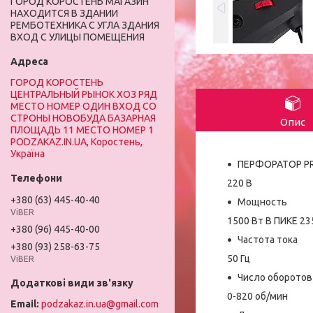
ГОРОД КОРОСТЕНЬ МАГАЗИН
НАХОДИТСЯ В ЗДАНИИ
РЕМБОТЕХНИКА С УГЛА ЗДАНИЯ
ВХОД С УЛИЦЫ ПОМЕЩЕНИЯ
ГОРОД КОРОСТЕНЬ
ЦЕНТРАЛЬНЫЙ РЫНОК ХОЗ РЯД
МЕСТО НОМЕР ОДИН ВХОД СО
СТРОНЫ НОВОБУДА БАЗАРНАЯ
Опис
ПЛОЩАДЬ 11 МЕСТО НОМЕР 1
PODZAKAZ.IN.UA, Коростень,
Україна
ПЕРФОРАТОР PR
220 В
+380 (63) 445-40-40
Мощность
ViBER
1500 Вт В ПИКЕ 23
+380 (96) 445-40-00
Частота тока
+380 (93) 258-63-75
50 Гц
ViBER
Число оборотов
0-820 об/мин
podzakaz.in.ua@gmail.com