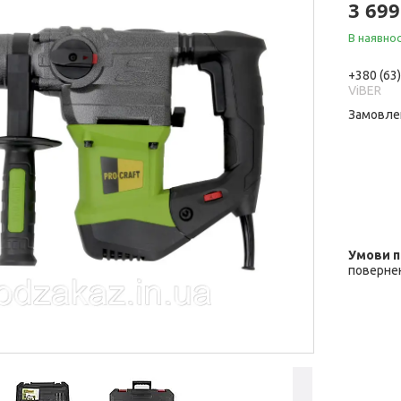
3 699
В наявнос
+380 (63
ViBER
Замовле
повернен