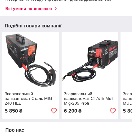
Всі умови повернення
Подібні товари компанії
Зварювальний
Зварювальний
Звар
напівавтомат Сталь MIG-
напівавтомат СТАЛЬ Multi-
напі
240 HLZ
Mig-285 Profi
MUL
HLZ
5 850
6 200
5 8
₴
₴
Про нас