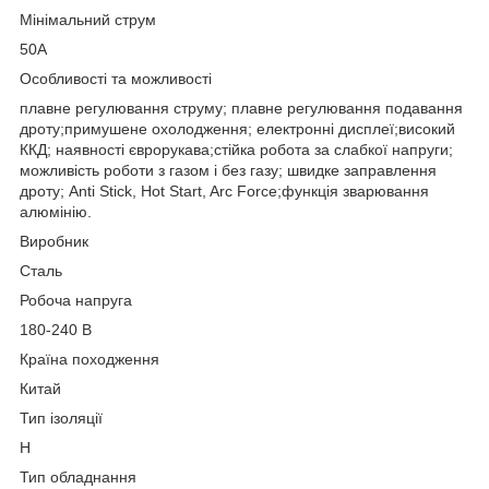
Мінімальний струм
50А
Особливості та можливості
плавне регулювання струму; плавне регулювання подавання
дроту;примушене охолодження; електронні дисплеї;високий
ККД; наявності єврорукава;стійка робота за слабкої напруги;
можливість роботи з газом і без газу; швидке заправлення
дроту; Anti Stick, Hot Start, Arc Force;функція зварювання
алюмінію.
Виробник
Сталь
Робоча напруга
180-240 В
Країна походження
Китай
Тип ізоляції
Н
Тип обладнання