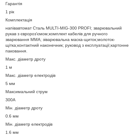
Гарантія
1 рік
Комплектація
напівавтомат Сталь MULTI-MIG-300 PROFI; зварювальний
рукав з євророз'ємом;комплект кабелів для ручного
зварювання MMA; зіварювальна маска-щиток;молоток-
щітка;контактний наконечник; руковод з експлуатації;картонне
паковання.
Макс. діаметр дроту
1 м
Макс. діаметр електродів
5 мм
Максимальний струм
300А
Мін. діаметр дроту
0.6 мм
Мін. діаметр електродів
1.6 мм