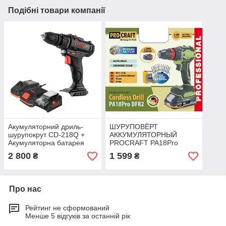
Подібні товари компанії
Акумуляторний дриль-
ШУРУПОВЁРТ
шурупокрут CD-218Q +
АККУМУЛЯТОРНЫЙ
Акумуляторна батарея
PROCRAFT PA18Pro
BP-220 + Зарядний
DFR2 (С 1 АКБ 2АЧ) С
2 800
1 599
₴
₴
пристрій FC-223 HLZ
НАБОРОМ
БИТPROFESSIONAL
СЕРИЯ PODZAKAZ.IN.UA
Про нас
Рейтинг не сформований
Менше 5 відгуків за останній рік