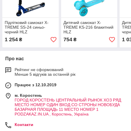
Підлітковий самокат X-
Дитячий самокат X-
Дитя
TREME SS-24 синьо-
TREME KS-216 блакитний
TRE
чорний HLZ
HLZ
чор
1 254
754
1 0
₴
₴
Про нас
Рейтинг не сформований
Менше 5 відгуків за останній рік
Працює з 12.10.2019
м. Коростень
ГОРОД КОРОСТЕНЬ ЦЕНТРАЛЬНЫЙ РЫНОК ХОЗ РЯД
МЕСТО НОМЕР ОДИН ВХОД СО СТРОНЫ НОВОБУДА
БАЗАРНАЯ ПЛОЩАДЬ 11 МЕСТО НОМЕР 1
PODZAKAZ.IN.UA , Коростень, Україна
Контакти