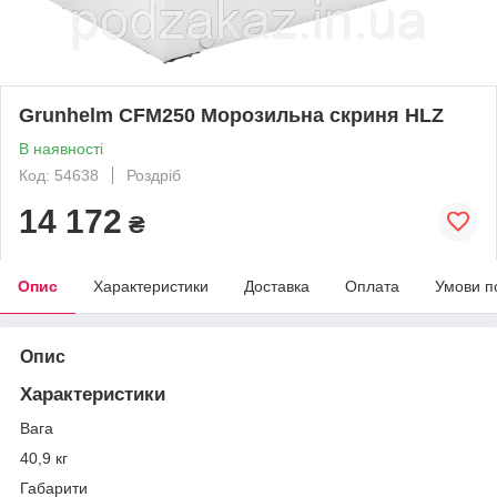
Grunhelm CFM250 Морозильна скриня HLZ
В наявності
Код: 54638
Роздріб
14 172
₴
Опис
Характеристики
Доставка
Оплата
Умови п
Опис
Характеристики
Вага
40,9 кг
Габарити