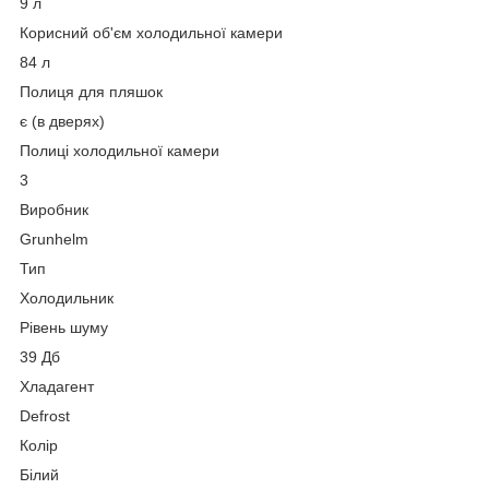
9 л
Корисний об'єм холодильної камери
84 л
Полиця для пляшок
є (в дверях)
Полиці холодильної камери
3
Виробник
Grunhelm
Тип
Холодильник
Рівень шуму
39 Дб
Хладагент
Defrost
Колір
Білий