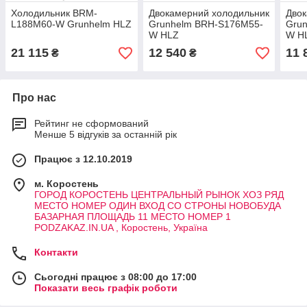
Холодильник BRM-
Двокамерний холодильник
Двок
L188M60-W Grunhelm HLZ
Grunhelm BRH-S176M55-
Gru
W HLZ
W H
21 115
12 540
11 
₴
₴
Про нас
Рейтинг не сформований
Менше 5 відгуків за останній рік
Працює з 12.10.2019
м. Коростень
ГОРОД КОРОСТЕНЬ ЦЕНТРАЛЬНЫЙ РЫНОК ХОЗ РЯД
МЕСТО НОМЕР ОДИН ВХОД СО СТРОНЫ НОВОБУДА
БАЗАРНАЯ ПЛОЩАДЬ 11 МЕСТО НОМЕР 1
PODZAKAZ.IN.UA , Коростень, Україна
Контакти
Сьогодні працює з 08:00 до 17:00
Показати весь графік роботи