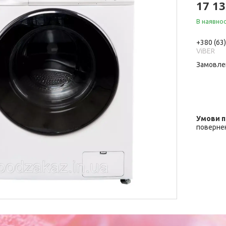
17 13
В наявнос
+380 (63
ViBER
Замовле
повернен