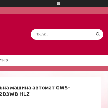
УГИ
ьна машина автомат GWS-
2D3WB HLZ