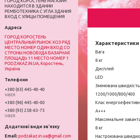
ГОРОД КОРОСТЕНЬ МАГАЗИН
НАХОДИТСЯ В ЗДАНИИ
РЕМБОТЕХНИКА С УГЛА ЗДАНИЯ
ВХОД С УЛИЦЫ ПОМЕЩЕНИЯ
ГОРОД КОРОСТЕНЬ
ЦЕНТРАЛЬНЫЙ РЫНОК ХОЗ РЯД
Характеристики
МЕСТО НОМЕР ОДИН ВХОД СО
Вага
СТРОНЫ НОВОБУДА БАЗАРНАЯ
ПЛОЩАДЬ 11 МЕСТО НОМЕР 1
8 кг
PODZAKAZ.IN.UA, Коростень,
Дисплей
Україна
LED
Змінювана швидкіст
+380 (63) 445-40-40
1200/1000/800/400
ViBER
Клас енергоефективн
+380 (96) 445-40-00
+380 (93) 258-63-75
A+++
ViBER
Максимальне завант
8 кг
podzakaz.in.ua@gmail.com
Настроювана швидкі