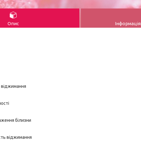
Опис
Інформація
ь віджимання
ості
аження білизни
сть віджимання