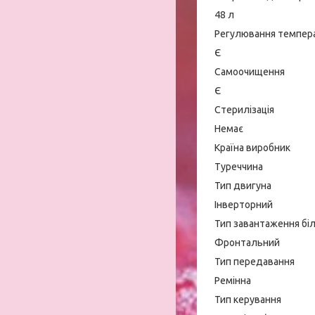
48 л
Регулювання темпер
Є
Самоочищення
Є
Стерилізація
Немає
Країна виробник
Туреччина
Тип двигуна
Інверторний
Тип завантаження бі
Фронтальний
Тип передавання
Ремінна
Тип керування