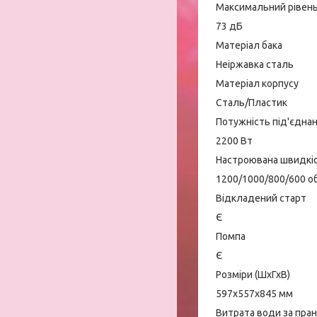
Максимальний рівен
73 дБ
Матеріал бака
Неіржавка сталь
Матеріал корпусу
Сталь/Пластик
Потужність під'єдна
2200 Вт
Настроювана швидкі
1200/1000/800/600 об
Відкладений старт
Є
Помпа
Є
Розміри (ШхГхВ)
597х557х845 мм
Витрата води за пра