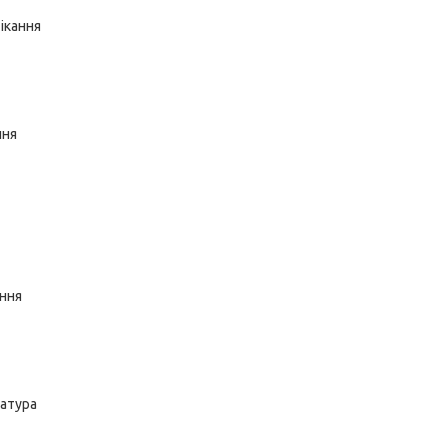
тікання
ння
ння
атура