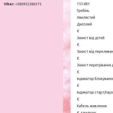
155 кВт
+380932586375
Гребінь
Хвилястий
Дисплей
Є
Захист від дітей
Є
Захист від перелива
Є
Захист перегрівання 
Є
Індикатор блокуванн
Є
Індикатор старт/пауз
Є
Кабель живлення
Є, з вилкою