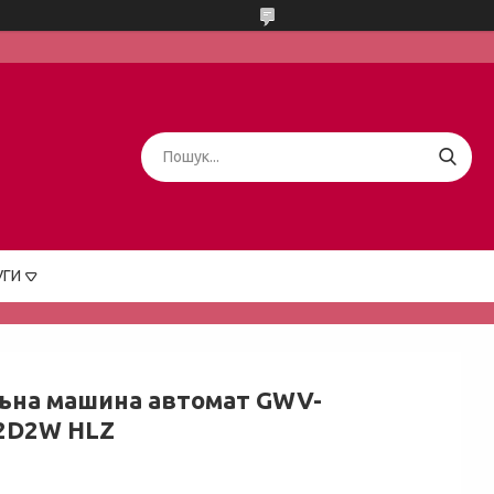
УГИ
ьна машина автомат GWV-
2D2W HLZ