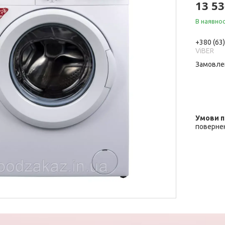
13 53
В наявнос
+380 (63
ViBER
Замовле
повернен