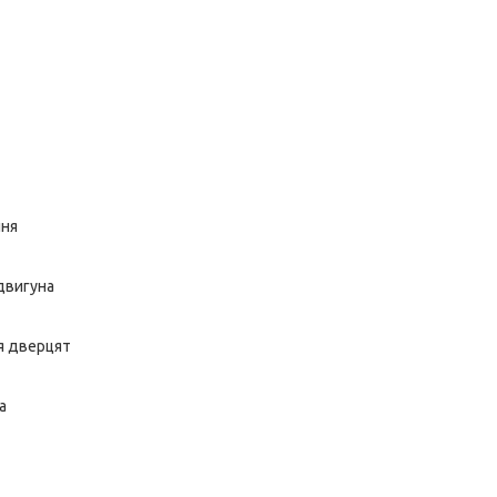
ння
двигуна
я дверцят
а