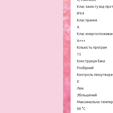
Клас захисту від про
IPX4
Клас прання
А
Клас енергоспожива
A+++
Кількість програм
15
Конструкція бака
Розбірний
Контроль піноутворе
Є
Люк
Збільшений
Максимальна темпер
90 °С