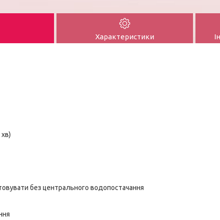
Характеристики
І
 хв)
овувати без центрального водопостачання
ння