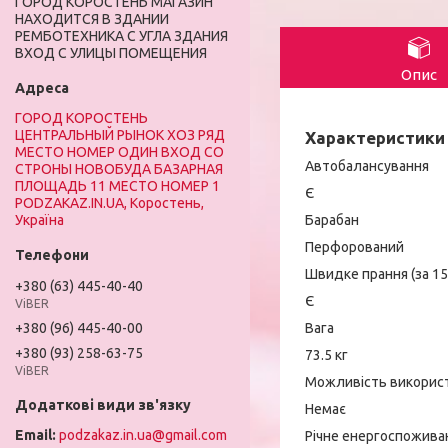
ГОРОД КОРОСТЕНЬ МАГАЗИН
НАХОДИТСЯ В ЗДАНИИ
РЕМБОТЕХНИКА С УГЛА ЗДАНИЯ
ВХОД С УЛИЦЫ ПОМЕЩЕНИЯ
Опис
ГОРОД КОРОСТЕНЬ
ЦЕНТРАЛЬНЫЙ РЫНОК ХОЗ РЯД
Характеристики
МЕСТО НОМЕР ОДИН ВХОД СО
Автобалансування
СТРОНЫ НОВОБУДА БАЗАРНАЯ
ПЛОЩАДЬ 11 МЕСТО НОМЕР 1
Є
PODZAKAZ.IN.UA, Коростень,
Барабан
Україна
Перфорований
Швидке прання (за 15
+380 (63) 445-40-40
Є
ViBER
Вага
+380 (96) 445-40-00
+380 (93) 258-63-75
73.5 кг
ViBER
Можливість використ
Немає
podzakaz.in.ua@gmail.com
Річне енергоспожива