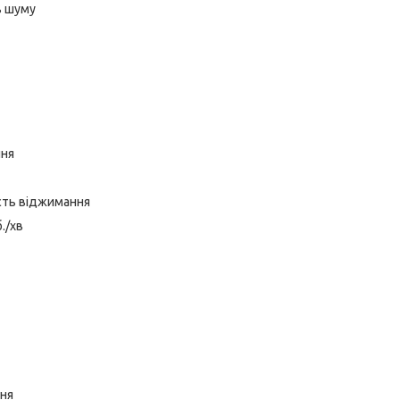
ь шуму
ння
сть віджимання
./хв
ння