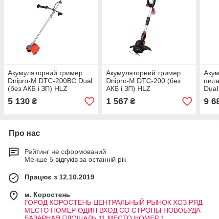
Акумуляторний тример
Акумуляторний тример
Акум
Dnipro-M DTC-200BC Dual
Dnipro-M DTC-200 (без
пила
(без АКБ і ЗП) HLZ
АКБ і ЗП) HLZ
Dual
Заря
5 130
1 567
9 6
₴
₴
Dual
Про нас
Рейтинг не сформований
Менше 5 відгуків за останній рік
Працює з 12.10.2019
м. Коростень
ГОРОД КОРОСТЕНЬ ЦЕНТРАЛЬНЫЙ РЫНОК ХОЗ РЯД
МЕСТО НОМЕР ОДИН ВХОД СО СТРОНЫ НОВОБУДА
БАЗАРНАЯ ПЛОЩАДЬ 11 МЕСТО НОМЕР 1