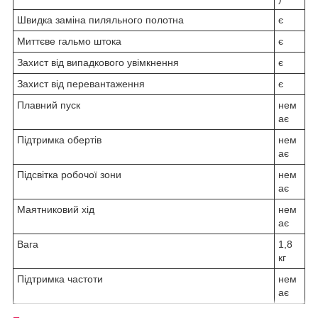
Швидка заміна пиляльного полотна
є
Миттєве гальмо штока
є
Захист від випадкового увімкнення
є
Захист від перевантаження
є
Плавний пуск
нем
ає
Підтримка обертів
нем
ає
Підсвітка робочої зони
нем
ає
Маятниковий хід
нем
ає
Вага
1,8
кг
Підтримка частоти
нем
ає