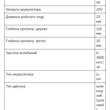
ор
Напруга акумулятора
20V
Довжина робочого ходу
22
мм
Глибина пропилу: дерево
115
мм
Глибина пропилу: метал
10
мм
Частота колебаний
0-
3000
кол./
хв
Тип акумулятора
Li-
ion
Тип двигуна
коле
ктор
ний
(щітк
овий
)