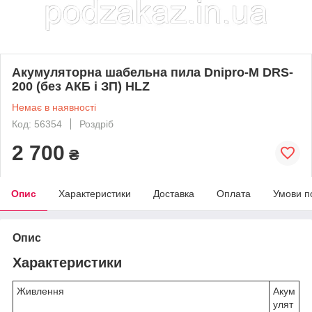
Акумуляторна шабельна пила Dnipro-M DRS-
200 (без АКБ і ЗП) HLZ
Немає в наявності
Код: 56354
Роздріб
2 700
₴
Опис
Характеристики
Доставка
Оплата
Умови п
Опис
Характеристики
Живлення
Акум
улят