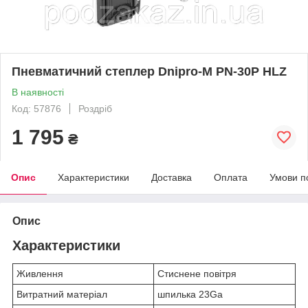
Пневматичний степлер Dnipro-M PN-30P HLZ
В наявності
Код: 57876
Роздріб
1 795
₴
Опис
Характеристики
Доставка
Оплата
Умови п
Опис
Характеристики
Живлення
Стиснене повітря
Витратний матеріал
шпилька 23Ga