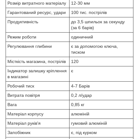
Розмір витратного матеріалу
12-30 мм
Гарантований ресурс, удари
100 тис. пострілів
Продуктивність
до 3,5 шпильок за секунду
(за 6 барів)
Режим роботи
одиничний
Регулювання глибини
є за допомогою ключа,
тиском
Місткість магазина, пострілів
120
Індикатор залишку кріплення
є
в магазині
Робочий тиск
4-7 Барів
Витрата повітря
0,2 л/удар
Вага
0,85 кг
Матеріал корпусу
алюміній
Матеріал руків'я
гумовий алюміній
Запобіжник
є, під курком