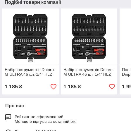
Подібні товари компанії
Набір інструментів Dnipro-
Набір інструментів Dnipro-
Пнев
M ULTRA 46 шт. 1/4" HLZ
M ULTRA 46 шт. 1/4" HLZ
Dnip
1 185
1 185
1 9
₴
₴
Про нас
Рейтинг не сформований
Менше 5 відгуків за останній рік