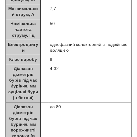
Максимальни
7,7
й струм, А
Номінальна
50
частота
струму, Гц
Електродвигу
однофазний колекторний із подвійною
н
ізоляцією
Клас виробу
II
Діапазон
4-32
діаметрів
бурів під час
буріння, мм
суцільні бури
(в бетоні)
Діапазон
до 80
діаметрів
бурів під час
буріння, мм
порожнисті
коронки (в