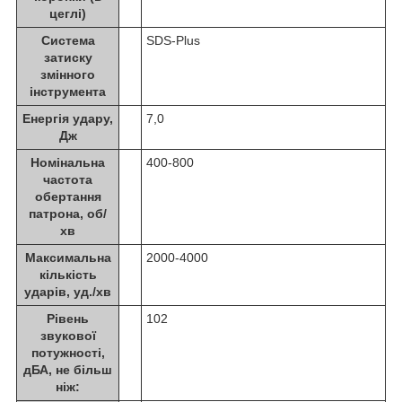
цеглі)
Система
SDS-Plus
затиску
змінного
інструмента
Енергія удару,
7,0
Дж
Номінальна
400-800
частота
обертання
патрона, об/
хв
Максимальна
2000-4000
кількість
ударів, уд./хв
Рівень
102
звукової
потужності,
дБА, не більш
ніж: