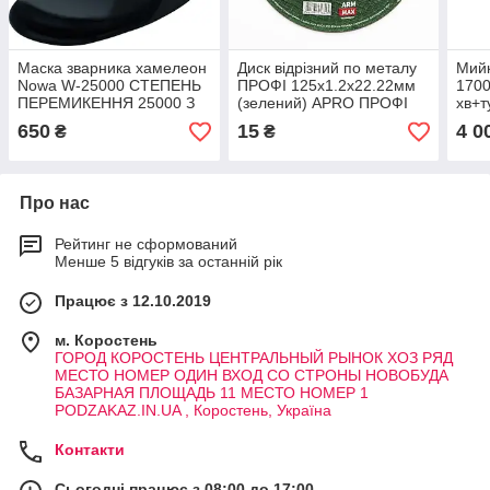
Маска зварника хамелеон
Диск відрізний по металу
Мийк
Nowa W-25000 СТЕПЕНЬ
ПРОФІ 125х1.2х22.22мм
1700
ПЕРЕМИКЕННЯ 25000 З
(зелений) APRO ПРОФІ
хв+т
ПРОФІ СЕРІЯ HLZ
СЕРІЯ ДИСКА
(53
650
15
4 0
₴
₴
ПОД
Про нас
Рейтинг не сформований
Менше 5 відгуків за останній рік
Працює з 12.10.2019
м. Коростень
ГОРОД КОРОСТЕНЬ ЦЕНТРАЛЬНЫЙ РЫНОК ХОЗ РЯД
МЕСТО НОМЕР ОДИН ВХОД СО СТРОНЫ НОВОБУДА
БАЗАРНАЯ ПЛОЩАДЬ 11 МЕСТО НОМЕР 1
PODZAKAZ.IN.UA , Коростень, Україна
Контакти
Сьогодні працює з 08:00 до 17:00